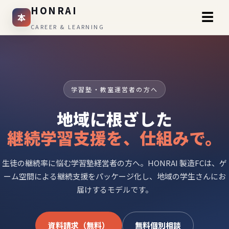
HONRAI
☰
本
CAREER & LEARNING
学習塾・教室運営者の方へ
地域に根ざした
継続学習支援を、仕組みで。
生徒の継続率に悩む学習塾経営者の方へ。HONRAI 製造FCは、ゲ
ーム空間による継続支援をパッケージ化し、地域の学生さんにお
届けするモデルです。
資料請求（無料）
無料個別相談